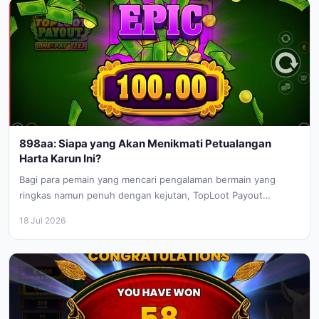
898aa: Siapa yang Akan Menikmati Petualangan
Harta Karun Ini?
Bagi para pemain yang mencari pengalaman bermain yang
ringkas namun penuh dengan kejutan, TopLoot Payout
LineNPay dari PearFiction hadir sebagai...
18 Jul 2026