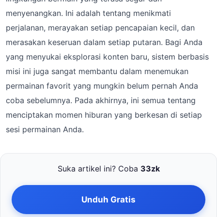
menyenangkan. Ini adalah tentang menikmati
perjalanan, merayakan setiap pencapaian kecil, dan
merasakan keseruan dalam setiap putaran. Bagi Anda
yang menyukai eksplorasi konten baru, sistem berbasis
misi ini juga sangat membantu dalam menemukan
permainan favorit yang mungkin belum pernah Anda
coba sebelumnya. Pada akhirnya, ini semua tentang
menciptakan momen hiburan yang berkesan di setiap
sesi permainan Anda.
Suka artikel ini? Coba
33zk
Unduh Gratis