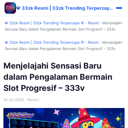
💎 33zk Resmi | 33zk Trending Terpercaya 🎯
💎 33zk Resmi | 33zk Trending Terpercaya 🎯
›
Resmi
›
Menjelajahi
Sensasi Baru dalam Pengalaman Bermain Slot Progresif – 333v
💎 33zk Resmi | 33zk Trending Terpercaya 🎯
›
Resmi
›
Menjelajahi
Sensasi Baru dalam Pengalaman Bermain Slot Progresif – 333v
Menjelajahi Sensasi Baru
dalam Pengalaman Bermain
Slot Progresif – 333v
10 Jul 2026
· Resmi